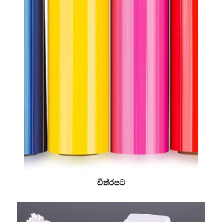
චිත්රපට