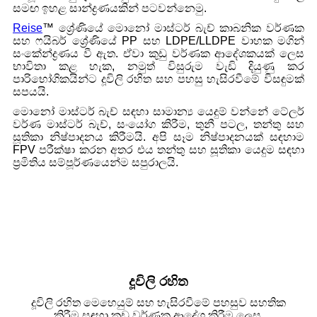
සමඟ ඉහළ සාන්ද්‍රණයකින් පටවන්නෙමු.
Reise
™ ශ්‍රේණියේ මොනෝ මාස්ටර් බැච් කාබනික වර්ණක
සහ ෆයිබර් ශ්‍රේණියේ PP සහ LDPE/LLDPE වාහක මගින්
සංකේන්ද්‍රණය වී ඇත. ඒවා කුඩු වර්ණක ආදේශකයක් ලෙස
භාවිතා කළ හැක, නමුත් විසුරුම වැඩි දියුණු කර
පාරිභෝගිකයින්ට දූවිලි රහිත සහ පහසු හැසිරවීමේ විසඳුමක්
සපයයි.
මොනෝ මාස්ටර් බැච් සඳහා සාමාන්‍ය යෙදුම් වන්නේ ටේලර්
වර්ණ මාස්ටර් බැච්, සංයෝග කිරීම, තුනී පටල, තන්තු සහ
සූතිකා නිෂ්පාදනය කිරීමයි. අපි සෑම නිෂ්පාදනයක් සඳහාම
FPV පරීක්ෂා කරන අතර එය තන්තු සහ සූතිකා යෙදුම සඳහා
ප්‍රමිතිය සම්පූර්ණයෙන්ම සපුරාලයි.
දූවිලි රහිත
දූවිලි රහිත මෙහෙයුම් සහ හැසිරවීමේ පහසුව සහතික
කිරීම සඳහා කුඩු වර්ණක ආදේශ කිරීම ලෙස.