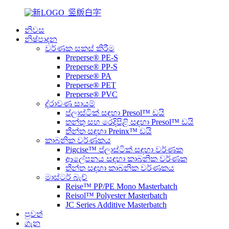
නිවස
නිෂ්පාදන
වර්ණක සකස් කිරීම
Preperse® PE-S
Preperse® PP-S
Preperse® PA
Preperse® PET
Preperse® PVC
ද්රාවණ සායම්
ප්ලාස්ටික් සඳහා Presol™ ඩයි
තන්තු සහ රෙදිපිළි සඳහා Presol™ ඩයි
තීන්ත සඳහා Preinx™ ඩයි
කාබනික වර්ණකය
Pigcise™ ප්ලාස්ටික් සඳහා වර්ණක
ආලේපනය සඳහා කාබනික වර්ණක
තීන්ත සඳහා කාබනික වර්ණකය
මාස්ටර් බැච්
Reise™ PP/PE Mono Masterbatch
Reisol™ Polyester Masterbatch
JC Series Additive Masterbatch
පුවත්
ගැන