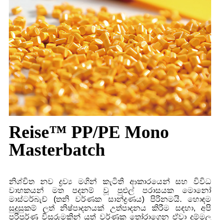
Reise™ PP/PE Mono
Masterbatch
නිශ්චිත නව ද්‍රව්‍ය මගින් කැටිති ආකාරයෙන් සහ විවිධ
වාහකයන් මත පදනම් වූ පුළුල් පරාසයක මොනෝ
මාස්ටර්බැච් (තනි වර්ණක සාන්ද්‍රණය) පිරිනමයි. හොඳම
සුදුසුකම් ලත් නිෂ්පාදනයක් උත්පාදනය කිරීම සඳහා, අපි
පරිපූර්ණ විසුරුමකින් යුත් වර්ණක තෝරාගෙන ඒවා දුම්මල