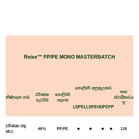
Reise™ PP/PE MONO MASTERBATCH
පොලිමර් අනුකූලතාව
තාප
වර්ණක
පොලිමර්
නිෂ්පාදන නම
ස්ථායීතාවය
පැටවීම
පදනම
℃
LDPE
LLDPE
HDPE
PP
වර්ණක රතු
40%
PP/PE
■
■
■
■
220
48:2