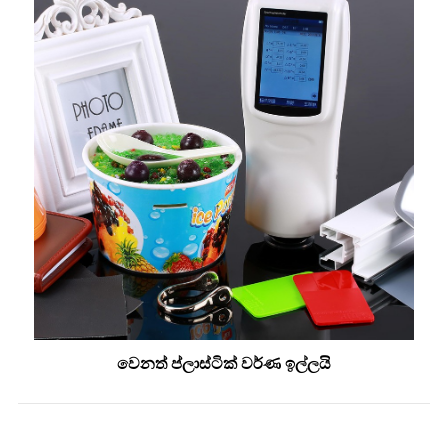
වෙනත් ප්ලාස්ටික් වර්ණ ඉල්ලයි