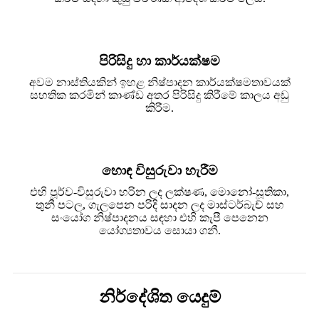
පිරිසිදු හා කාර්යක්ෂම
අවම නාස්තියකින් ඉහළ නිෂ්පාදන කාර්යක්ෂමතාවයක්
සහතික කරමින් කාණ්ඩ අතර පිරිසිදු කිරීමේ කාලය අඩු
කිරීම.
හොඳ විසුරුවා හැරීම
එහි පූර්ව-විසුරුවා හරින ලද ලක්ෂණ, මොනෝ-සූතිකා,
තුනී පටල, ගැලපෙන පරිදි සාදන ලද මාස්ටර්බැච් සහ
සංයෝග නිෂ්පාදනය සඳහා එහි කැපී පෙනෙන
යෝග්‍යතාවය සොයා ගනී.
නිර්දේශිත යෙදුම්