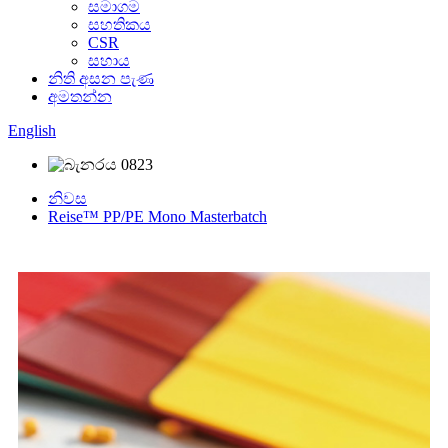
සමාගම
සහතිකය
CSR
සහාය
නිති අසන පැණ
අමතන්න
English
නිවස
Reise™ PP/PE Mono Masterbatch