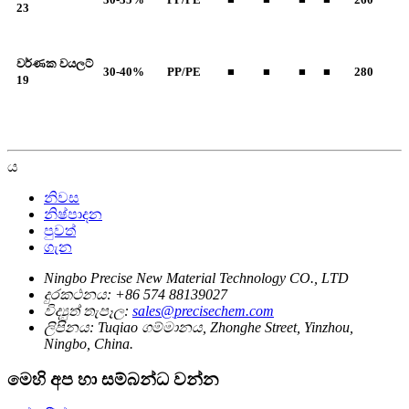
23
වර්ණක වයලට්
30-40%
PP/PE
■
■
■
■
280
19
ය
නිවස
නිෂ්පාදන
පුවත්
ගැන
Ningbo Precise New Material Technology CO., LTD
දුරකථනය:
+86 574 88139027
විද්‍යුත් තැපෑල:
sales@precisechem.com
ලිපිනය:
Tuqiao ගම්මානය, Zhonghe Street, Yinzhou,
Ningbo, China.
මෙහි අප හා සම්බන්ධ වන්න