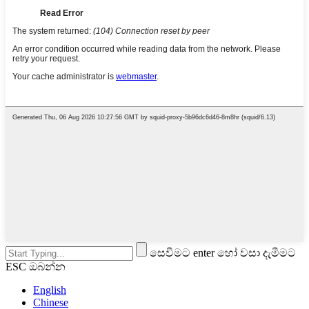
සෙවීමට enter හෝ වසා දැමීමට
ESC ඔබන්න
English
Chinese