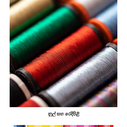
නූල් සහ රෙදිපිළි