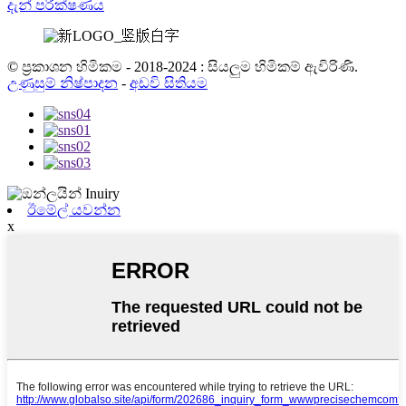
දැන් පරීක්ෂණය
© ප්‍රකාශන හිමිකම - 2018-2024 : සියලුම හිමිකම් ඇවිරිණි.
උණුසුම් නිෂ්පාදන
-
අඩවි සිතියම
ඊමේල් යවන්න
x