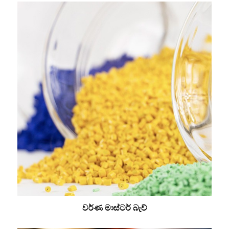
වර්ණ මාස්ටර් බැච්